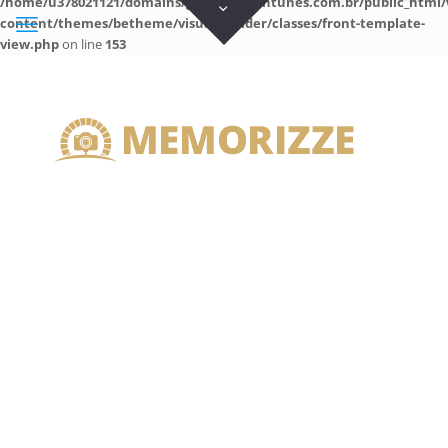
/home/u378021121/domains/guilhermeantunes.com.br/public_html/
content/themes/betheme/visual-builder/classes/front-template-
view.php
on line
153