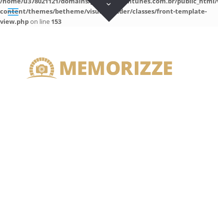
/home/u378021121/domains/guilhermeantunes.com.br/public_html/
content/themes/betheme/visual-builder/classes/front-template-
view.php
on line
153