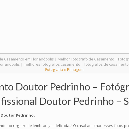
a de Casamento em Florianópolis | Melhor Fotografo de Casamento | Fot
 Florianopolis | melhores fotografos casamento | fotografos de casamento
Fotografia e Filmagem
nto Doutor Pedrinho – Fotóg
fissional Doutor Pedrinho – 
 Doutor Pedrinho.
ndo ao registro de lembranças delicadas! O casal ao olhar esses fotos p