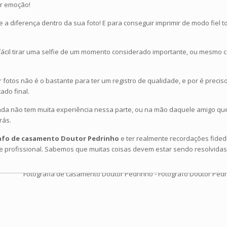
ir emoção!
te a diferença dentro da sua foto! E para conseguir imprimir de modo fie
 fácil tirar uma selfie de um momento considerado importante, ou mesmo 
r fotos não é o bastante para ter um registro de qualidade, e por é prec
ado final.
nda não tem muita experiência nessa parte, ou na mão daquele amigo que 
rás.
afo de casamento Doutor Pedrinho
e ter realmente recordações fided
se profissional. Sabemos que muitas coisas devem estar sendo resolvid