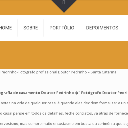
HOME
SOBRE
PORTFÓLIO
DEPOIMENTOS
Pedrinho- Fotógrafo profissional Doutor Pedrinho – Santa Catarina
ografia de casamento Doutor Pedrinho �” Fotógrafo Doutor Pedr
tes na vida de qualquer casal é quando eles decidem formalizar a uni
casal pense em todos os detalhes, feche contratos, vá atrás de forneced
ervosismo, mas sempre muito entusiasmo em busca da cerimônia que seja