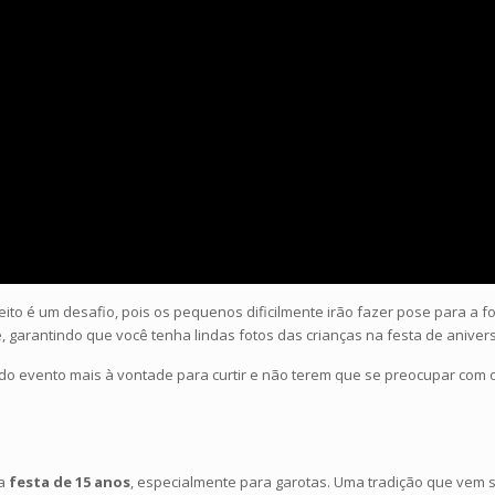
eito é um desafio, pois os pequenos dificilmente irão fazer pose para a f
, garantindo que você tenha lindas fotos das crianças na festa de aniver
do evento mais à vontade para curtir e não terem que se preocupar com os
 a
festa de 15 anos
, especialmente para garotas. Uma tradição que vem