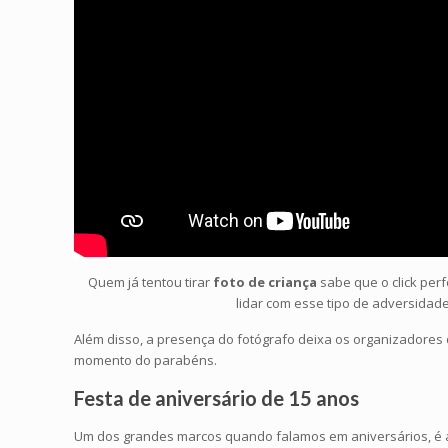
Quem já tentou tirar
foto de criança
sabe que o click perf
lidar com esse tipo de adversidade
Além disso, a presença do fotógrafo deixa os organizadores 
momento do parabéns.
Festa de aniversário de 15 anos
Um dos grandes marcos quando falamos em aniversários, é