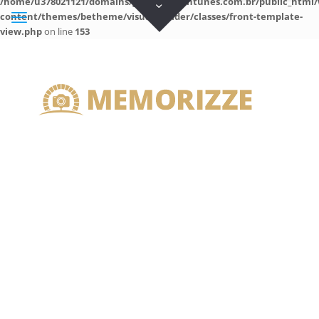
/home/u378021121/domains/guilhermeantunes.com.br/public_html/
content/themes/betheme/visual-builder/classes/front-template-
view.php
on line
153