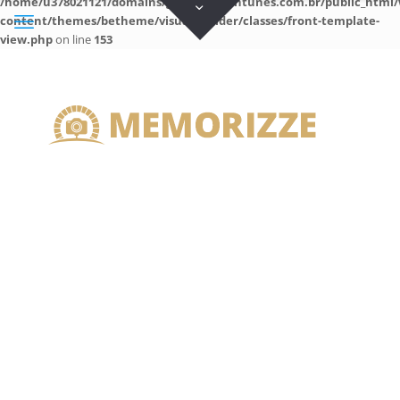
/home/u378021121/domains/guilhermeantunes.com.br/public_html/
content/themes/betheme/visual-builder/classes/front-template-
view.php
on line
153