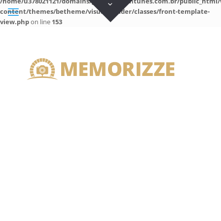
/home/u378021121/domains/guilhermeantunes.com.br/public_html/
content/themes/betheme/visual-builder/classes/front-template-
view.php
on line
153