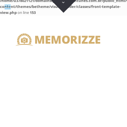
/home/u378021121/domains/guilhermeantunes.com.br/public_html/
content/themes/betheme/visual-builder/classes/front-template-
view.php
on line
153