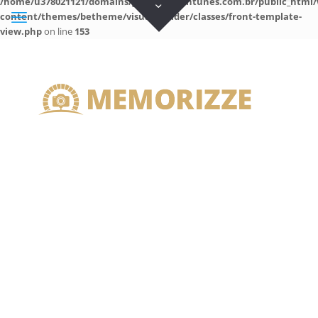
/home/u378021121/domains/guilhermeantunes.com.br/public_html/
content/themes/betheme/visual-builder/classes/front-template-
view.php
on line
153