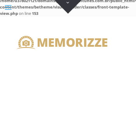
/home/u378021121/domains/guilhermeantunes.com.br/public_html/
content/themes/betheme/visual-builder/classes/front-template-
view.php
on line
153