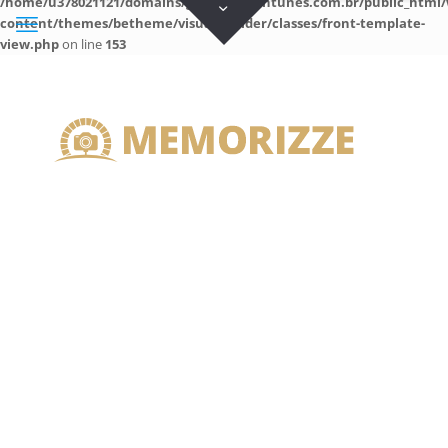
/home/u378021121/domains/guilhermeantunes.com.br/public_html/
content/themes/betheme/visual-builder/classes/front-template-
view.php
on line
153