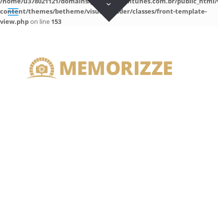
/home/u378021121/domains/guilhermeantunes.com.br/public_html/
content/themes/betheme/visual-builder/classes/front-template-
view.php
on line
153