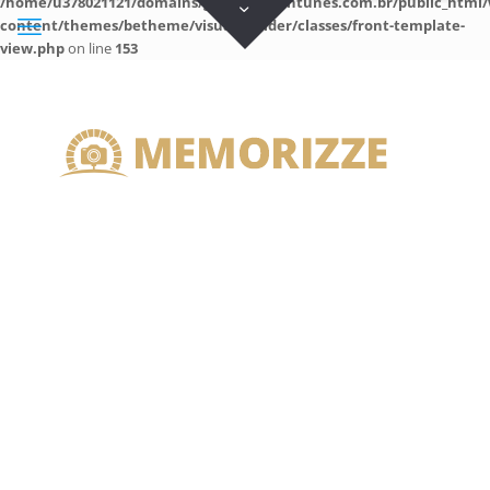
/home/u378021121/domains/guilhermeantunes.com.br/public_html/
content/themes/betheme/visual-builder/classes/front-template-
view.php
on line
153